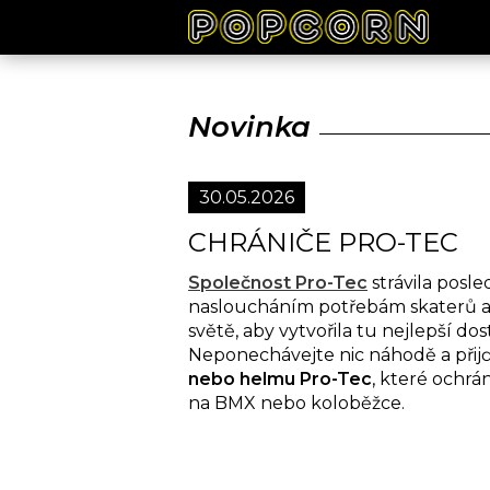
H
Novinka
30.05.2026
CHRÁNIČE PRO-TEC
Společnost Pro-Tec
strávila posle
nasloucháním potřebám skaterů a
světě, aby vytvořila tu nejlepší d
Neponechávejte nic náhodě a přij
nebo helmu Pro-Tec
, které ochrá
na BMX nebo koloběžce.