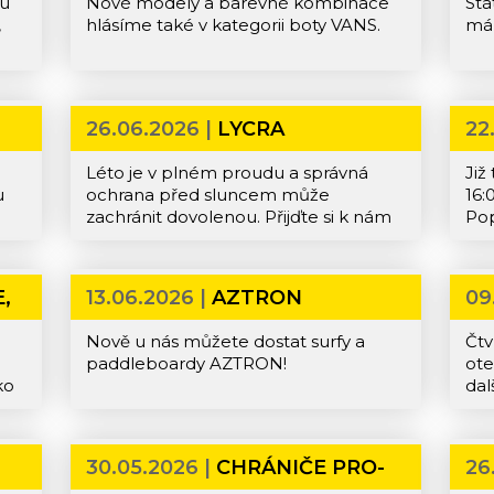
gu
Nové modely a barevné kombinace
Stá
,
hlásíme také v kategorii boty VANS.
má
26.06.2026 |
LYCRA
22
Léto je v plném proudu a správná
Již
u
ochrana před sluncem může
16:
zachránit dovolenou. Přijďte si k nám
Po
vybrat lycrové tričko s UPF
ne
ochranou proti sunečnímu záření.
ny
Ať už sjíždíte vlny na surfu, odpočíváte
,
13.06.2026 |
AZTRON
09
na pláži nebo se věnujete ostatnní
vodním radovánkám, lycra Volcom
Nově u nás můžete dostat surfy a
Čtv
nebo Hurley zajistí, aby se vaše
paddleboardy AZTRON!
ote
pokožka nespálila.
ko
dal
na 
 K
na 
wel
30.05.2026 |
CHRÁNIČE PRO-
26
a k
TEC
I