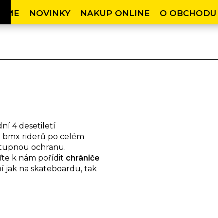
OME
NOVINKY
NAKUP ONLINE
O OBCHODU
dní 4 desetiletí
 bmx riderů po celém
ostupnou ochranu.
ďte k nám pořídit
chrániče
ní jak na skateboardu, tak