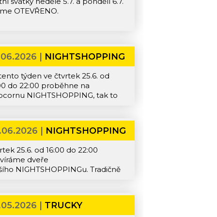
tní svátky neděle 5.7. a pondělí 6.7.
me OTEVŘENO.
.06.2026 |
NIGHTSHOPPING
 tento týden ve čtvrtek 25.6. od
00 do 22:00 proběhne na
pcornu NIGHTSHOPPING, tak to
propásněte!
.06.2026 |
NIGHTSHOPPING
rtek 25.6. od 16:00 do 22:00
víráme dveře
šího NIGHTSHOPPINGu. Tradičně
vás budou čekat zvýhodněné ceny
vše (včetně zlevněných věcí),
come drink, něco dobrého na zub
.05.2026 |
TRUCKY
valitní hudba. Přijďte se vybavit na
NDEPENDENT