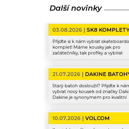
Další novinky
03.08.2026 |
SK8 KOMPLET
Přijďte si k nám vybrat skateboard
komplet! Máme kousky jak pro
začátečníky, tak profíky a vybírat
můžete komplety od značek
Birdhouse, Tony Hawk, Jart, Arbor
nebo Primitive.
21.07.2026 |
DAKINE BATOH
Starý batoh dosloužil? Přijďte k ná
vybrat nový kousek od značky Daki
Dakine je synonymem pro kvalitní
batohy a nám právě dorazila nová
kolekce. Oblíbený model Campus,
univerzální Mission, dětský Grom n
10.07.2026 |
VOLCOM
třeba penál do školy a je toho
mnohem víc.