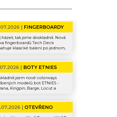
.07.2026 |
FINGERBOARDY
házeli, tak jsme doskladnili. Nová
ka fingerboardů Tech Deck
ahuje klasické balení po jednom,
 také balení po dvou s překářkou
o samostatné překážky.
.07.2026 |
BOTY ETNIES
kladnili jsem nové colorways
íbených modelů bot ETNIES -
ana, Kingpin, Barge, Locut a
erson.
.07.2026 |
OTEVŘENO