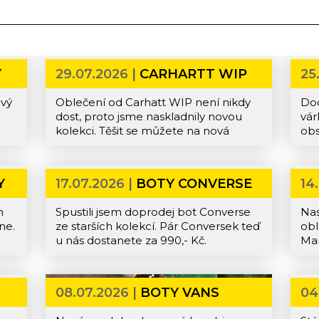
Y
29.07.2026 |
CARHARTT WIP
25
ový
Oblečení od Carhatt WIP není nikdy
Doc
dost, proto jsme naskladnily novou
vár
kolekci. Těšit se můžete na nová
obs
trička, mikiny, kraťasy nebo kšiltovky.
ale
Přijďte si pro nový kousek od Carhartt
neb
WIP do Popcorn shopu.
Y
17.07.2026 |
BOTY CONVERSE
14
m
Spustili jsem doprodej bot Converse
Nas
ne.
ze starších kolekcí. Pár Conversek teď
obl
u nás dostanete za 990,- Kč.
Mar
Em
ebo
08.07.2026 |
BOTY VANS
04