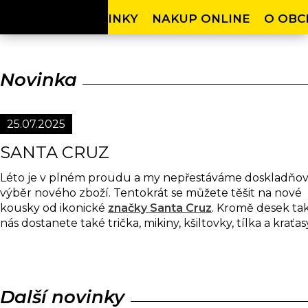
HOME
NOVINKY
NAKUP ONLINE
O OB
Novinka
25.07.2025
SANTA CRUZ
Léto je v plném proudu a my nepřestáváme doskladňov
výběr nového zboží. Tentokrát se můžete těšit na nové
kousky od ikonické
značky Santa Cruz
. Kromě desek ta
nás dostanete také trička, mikiny, kšiltovky, tílka a kraťas
Další novinky