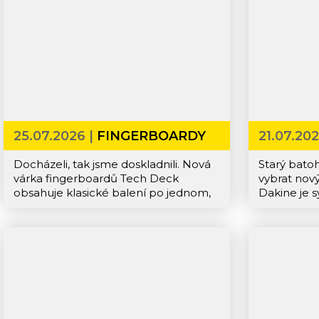
25.07.2026 |
FINGERBOARDY
21.07.20
Docházeli, tak jsme doskladnili. Nová
Starý batoh
várka fingerboardů Tech Deck
vybrat nov
obsahuje klasické balení po jednom,
Dakine je 
ale také balení po dvou s překářkou
batohy a n
nebo samostatné překážky.
kolekce. 
univerzáln
třeba penál
mnohem ví