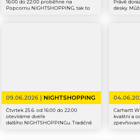
16:00 do 22:00 proběhne na
Právě dora
Popcornu NIGHTSHOPPING, tak to
desky. Může
nepropásněte!
Shake Junt
Disorder, 
dostání nov
trucky, pro
potřebujet
09.06.2026 |
NIGHTSHOPPING
04.06.20
CARHAR
Čtvrtek 25.6. od 16:00 do 22:00
Carhartt WI
otevíráme dveře
kvalitní a 
dalšího NIGHTSHOPPINGu. Tradičně
zpevňované
na vás budou čekat zvýhodněné ceny
namáhanýc
na vše (včetně zlevněných věcí),
styl. To pla