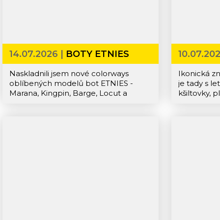
14.07.2026 |
BOTY ETNIES
10.07.20
Naskladnili jsem nové colorways
Ikonická z
oblíbených modelů bot ETNIES -
je tady s le
Marana, Kingpin, Barge, Locut a
kšiltovky,
Emerson.
přijďte na