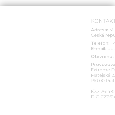
welcome drink, něco dobrého na zub
WIP, které
a kvalitní hudba. Přijďte se vybavit na
dobrodružs
prázdninyve velkém stylu.
právě kraťa
nových styl
KONTAKT
holky. Bagg
džínové..ka
Adresa:
M.
Česká repu
Telefon:
+4
E-mail:
obc
Otevřeno:
Provozovat
Extreme Dis
Matějská 2
160 00 Pra
IČO: 26149
DIČ: CZ26