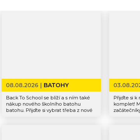
08.08.2026 |
BATOHY
03.08.20
BURTON
Back To School se blíží a s ním také
Přijďte si 
nákup nového školního batohu
komplet! M
batohu. Přijďte si vybrat třeba z nové
začátečníky
kolekce batohů Burton, která pravě
můžete ko
dorazila ve svěžích barevných
Birdhouse,
kombinacích,
nebo Primit