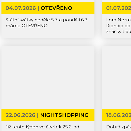
04.07.2026 |
OTEVŘENO
01.07.20
Státní svátky neděle 5.7. a pondělí 6.7.
Lord Nerma
máme OTEVŘENO.
Ripndip do
značky trad
mikiny a tr
které vlád
doplňky, ja
nebo sk8ty
22.06.2026 |
NIGHTSHOPPING
18.06.20
DESKY
Již tento týden ve čtvrtek 25.6. od
Dobrá zpáv