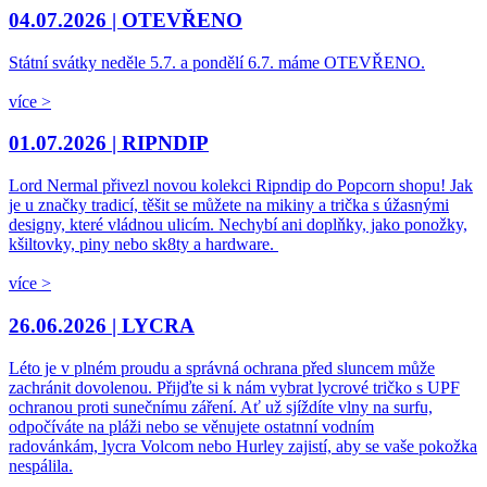
04.07.2026 |
OTEVŘENO
Státní svátky neděle 5.7. a pondělí 6.7. máme OTEVŘENO.
více >
01.07.2026 |
RIPNDIP
Lord Nermal přivezl novou kolekci Ripndip do Popcorn shopu! Jak
je u značky tradicí, těšit se můžete na mikiny a trička s úžasnými
designy, které vládnou ulicím. Nechybí ani doplňky, jako ponožky,
kšiltovky, piny nebo sk8ty a hardware.
více >
26.06.2026 |
LYCRA
Léto je v plném proudu a správná ochrana před sluncem může
zachránit dovolenou. Přijďte si k nám vybrat lycrové tričko s UPF
ochranou proti sunečnímu záření. Ať už sjíždíte vlny na surfu,
odpočíváte na pláži nebo se věnujete ostatnní vodním
radovánkám, lycra Volcom nebo Hurley zajistí, aby se vaše pokožka
nespálila.