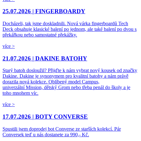
25.07.2026 |
FINGERBOARDY
Docházeli, tak jsme doskladnili. Nová várka fingerboardů Tech
Deck obsahuje klasické balení po jednom, ale také balení po dvou s
překářkou nebo samostatné překážky.
více >
21.07.2026 |
DAKINE BATOHY
Starý batoh dosloužil? Přijďte k nám vybrat nový kousek od značky
Dakine. Dakine je synonymem pro kvalitní batohy a nám právě
dorazila nová kolekce. Oblíbený model Campus,
univerzální Mission, dětský Grom nebo třeba penál do školy a je
toho mnohem víc.
více >
17.07.2026 |
BOTY CONVERSE
Spustili jsem doprodej bot Converse ze starších kolekcí. Pár
Conversek teď u nás dostanete za 990,- Kč.