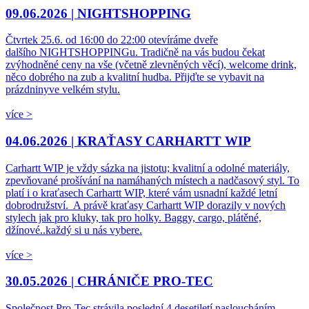
09.06.2026 |
NIGHTSHOPPING
Čtvrtek 25.6. od 16:00 do 22:00 otevíráme dveře
dalšího NIGHTSHOPPINGu. Tradičně na vás budou čekat
zvýhodněné ceny na vše (včetně zlevněných věcí), welcome drink,
něco dobrého na zub a kvalitní hudba. Přijďte se vybavit na
prázdninyve velkém stylu.
více >
04.06.2026 |
KRAŤASY CARHARTT WIP
Carhartt WIP je vždy sázka na jistotu; kvalitní a odolné materiály,
zpevňované prošívání na namáhaných místech a nadčasový styl. To
platí i o kraťasech Carhartt WIP, které vám usnadní každé letní
dobrodružství. A právě kraťasy Carhartt WIP dorazily v nových
stylech jak pro kluky, tak pro holky. Baggy, cargo, plátěné,
džínové..každý si u nás vybere.
více >
30.05.2026 |
CHRÁNIČE PRO-TEC
Společnost Pro-Tec strávila poslední 4 desetiletí nasloucháním