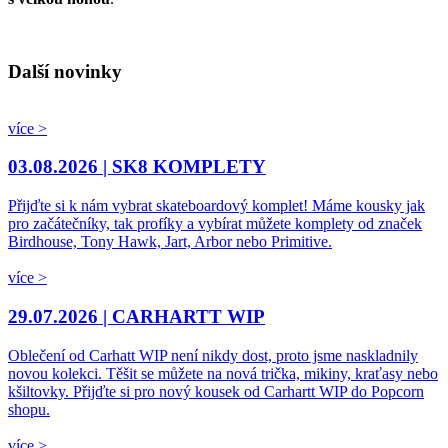
Další novinky
více >
03.08.2026 |
SK8 KOMPLETY
Přijďte si k nám vybrat skateboardový komplet! Máme kousky jak
pro začátečníky, tak profíky a vybírat můžete komplety od značek
Birdhouse, Tony Hawk, Jart, Arbor nebo Primitive.
více >
29.07.2026 |
CARHARTT WIP
Oblečení od Carhatt WIP není nikdy dost, proto jsme naskladnily
novou kolekci. Těšit se můžete na nová trička, mikiny, kraťasy nebo
kšiltovky. Přijďte si pro nový kousek od Carhartt WIP do Popcorn
shopu.
více >