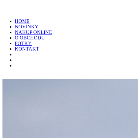
HOME
NOVINKY
NAKUP ONLINE
O OBCHODU
FOTKY
KONTAKT