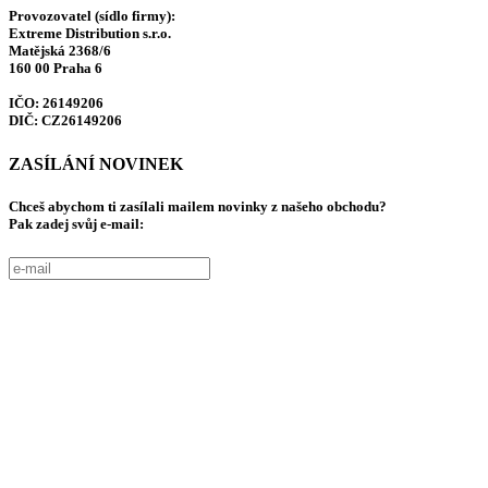
Provozovatel (sídlo firmy):
Extreme Distribution s.r.o.
Matějská 2368/6
160 00 Praha 6
IČO: 26149206
DIČ: CZ26149206
ZASÍLÁNÍ NOVINEK
Chceš abychom ti zasílali mailem novinky z našeho obchodu?
Pak zadej svůj e-mail: