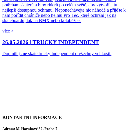
potřebám skaterů a bmx riderů po celém světě, aby vytvořila tu
nejlepší dostupnou ochranu. Neponechávejte nic náhodě a přijďte k
nám pořídit chrániče nebo helmu Pro-Tec, které ochrání jak na
skateboardu, tak na BMX nebo koloběžce.
více >
26.05.2026 |
TRUCKY INDEPENDENT
Doplnili jsme skate trucky Independent o všechny velikosti.
KONTAKTNÍ INFORMACE
Adresa:
M. Horákové 32, Praha 7