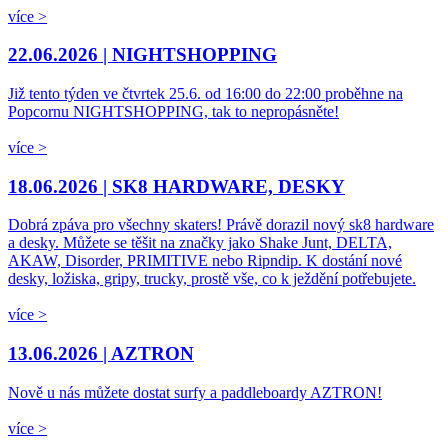
více >
22.06.2026 |
NIGHTSHOPPING
Již tento týden ve čtvrtek 25.6. od 16:00 do 22:00 proběhne na
Popcornu NIGHTSHOPPING, tak to nepropásněte!
více >
18.06.2026 |
SK8 HARDWARE, DESKY
Dobrá zpáva pro všechny skaters! Právě dorazil nový sk8 hardware
a desky. Můžete se těšit na značky jako Shake Junt, DELTA,
AKAW, Disorder, PRIMITIVE nebo Ripndip. K dostání nové
desky, ložiska, gripy, trucky, prostě vše, co k ježdění potřebujete.
více >
13.06.2026 |
AZTRON
Nově u nás můžete dostat surfy a paddleboardy AZTRON!
více >