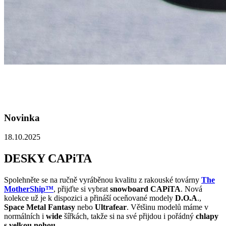
Novinka
18.10.2025
DESKY CAPiTA
Spolehněte se na ručně vyráběnou kvalitu z rakouské továrny
The
MotherShip™
, přijďte si vybrat
snowboard CAPiTA
. Nová
kolekce už je k dispozici a přináší oceňované modely
D.O.A
.,
Space Metal Fantasy
nebo
Ultrafear
. Většinu modelů máme v
normálních i
wide
šířkách, takže si na své přijdou i pořádný
chlapy
s velkou nohou
.