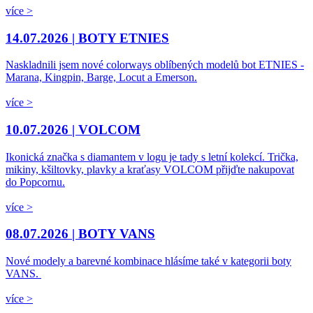
více >
14.07.2026 |
BOTY ETNIES
Naskladnili jsem nové colorways oblíbených modelů bot ETNIES -
Marana, Kingpin, Barge, Locut a Emerson.
více >
10.07.2026 |
VOLCOM
Ikonická značka s diamantem v logu je tady s letní kolekcí. Trička,
mikiny, kšiltovky, plavky a kraťasy VOLCOM přijďte nakupovat
do Popcornu.
více >
08.07.2026 |
BOTY VANS
Nové modely a barevné kombinace hlásíme také v kategorii boty
VANS.
více >